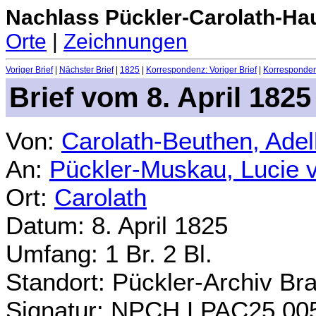
Nachlass Pückler-Carolath-Ha
Orte
|
Zeichnungen
Voriger Brief
|
Nächster Brief
|
1825
|
Korrespondenz: Voriger Brief
|
Korrespondenz
Brief vom 8. April 1825
Von:
Carolath-Beuthen, Ade
An:
Pückler-Muskau, Lucie 
Ort:
Carolath
Datum: 8. April 1825
Umfang: 1 Br. 2 Bl.
Standort: Pückler-Archiv Br
Signatur: NPCH.LPAC25.00