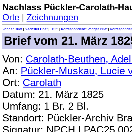
Nachlass Pückler-Carolath-Ha
Orte
|
Zeichnungen
Voriger Brief
|
Nächster Brief
|
1825
|
Korrespondenz: Voriger Brief
|
Korrespondenz
Brief vom 21. März 182
Von:
Carolath-Beuthen, Ade
An:
Pückler-Muskau, Lucie 
Ort:
Carolath
Datum: 21. März 1825
Umfang: 1 Br. 2 Bl.
Standort: Pückler-Archiv Br
Signatur: NPCH.LPAC25.00