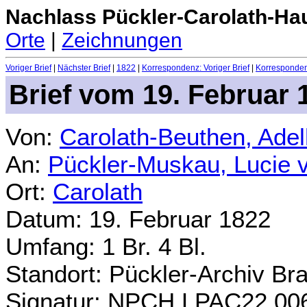
Nachlass Pückler-Carolath-Ha
Orte
|
Zeichnungen
Voriger Brief
|
Nächster Brief
|
1822
|
Korrespondenz: Voriger Brief
|
Korrespondenz
Brief vom 19. Februar 
Von:
Carolath-Beuthen, Ade
An:
Pückler-Muskau, Lucie 
Ort:
Carolath
Datum: 19. Februar 1822
Umfang: 1 Br. 4 Bl.
Standort: Pückler-Archiv Br
Signatur: NPCH.LPAC22.00