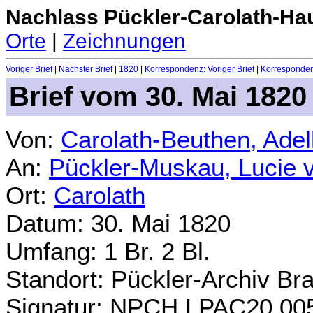
Nachlass Pückler-Carolath-Ha
Orte
|
Zeichnungen
Voriger Brief
|
Nächster Brief
|
1820
|
Korrespondenz: Voriger Brief
|
Korrespondenz
Brief vom 30. Mai 1820
Von:
Carolath-Beuthen, Ade
An:
Pückler-Muskau, Lucie 
Ort:
Carolath
Datum: 30. Mai 1820
Umfang: 1 Br. 2 Bl.
Standort: Pückler-Archiv Br
Signatur: NPCH.LPAC20.00