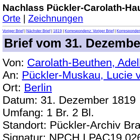
Nachlass Pückler-Carolath-Ha
Orte
|
Zeichnungen
Voriger Brief
|
Nächster Brief
|
1819
|
Korrespondenz: Voriger Brief
|
Korrespondenz
Brief vom 31. Dezembe
Von:
Carolath-Beuthen, Ade
An:
Pückler-Muskau, Lucie 
Ort:
Berlin
Datum: 31. Dezember 1819
Umfang: 1 Br. 2 Bl.
Standort: Pückler-Archiv Br
Signatur: NPCH.LPAC19.02