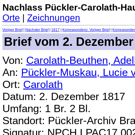
Nachlass Pückler-Carolath-Ha
Orte
|
Zeichnungen
Voriger Brief
|
Nächster Brief
|
1817
|
Korrespondenz: Voriger Brief
|
Korrespondenz
Brief vom 2. Dezember
Von:
Carolath-Beuthen, Ade
An:
Pückler-Muskau, Lucie 
Ort:
Carolath
Datum: 2. Dezember 1817
Umfang: 1 Br. 2 Bl.
Standort: Pückler-Archiv Br
Signatur: NPCH.LPAC17.00