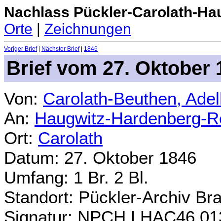
Nachlass Pückler-Carolath-Ha
Orte
|
Zeichnungen
Voriger Brief
|
Nächster Brief
|
1846
Brief vom 27. Oktober 
Von:
Carolath-Beuthen, Ade
An:
Haugwitz-Hardenberg-Re
Ort:
Carolath
Datum: 27. Oktober 1846
Umfang: 1 Br. 2 Bl.
Standort: Pückler-Archiv Br
Signatur: NPCH.LHAC46.01