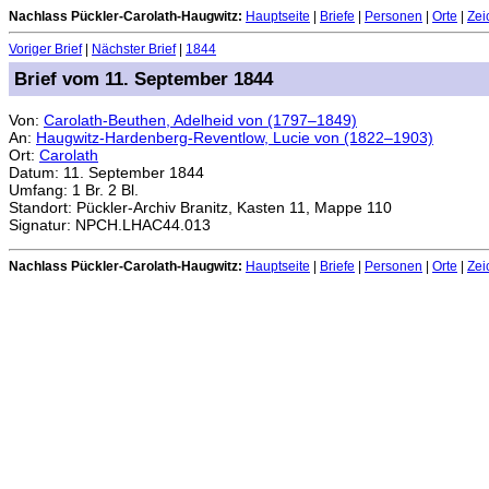
Nachlass Pückler-Carolath-Haugwitz:
Hauptseite
|
Briefe
|
Personen
|
Orte
|
Zei
Voriger Brief
|
Nächster Brief
|
1844
Brief vom 11. September 1844
Von:
Carolath-Beuthen, Adelheid von (1797–1849)
An:
Haugwitz-Hardenberg-Reventlow, Lucie von (1822–1903)
Ort:
Carolath
Datum: 11. September 1844
Umfang: 1 Br. 2 Bl.
Standort: Pückler-Archiv Branitz, Kasten 11, Mappe 110
Signatur: NPCH.LHAC44.013
Nachlass Pückler-Carolath-Haugwitz:
Hauptseite
|
Briefe
|
Personen
|
Orte
|
Zei