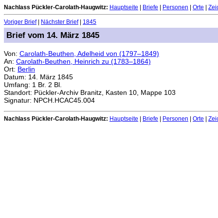
Nachlass Pückler-Carolath-Haugwitz:
Hauptseite
|
Briefe
|
Personen
|
Orte
|
Zei
Voriger Brief
|
Nächster Brief
|
1845
Brief vom 14. März 1845
Von:
Carolath-Beuthen, Adelheid von (1797–1849)
An:
Carolath-Beuthen, Heinrich zu (1783–1864)
Ort:
Berlin
Datum: 14. März 1845
Umfang: 1 Br. 2 Bl.
Standort: Pückler-Archiv Branitz, Kasten 10, Mappe 103
Signatur: NPCH.HCAC45.004
Nachlass Pückler-Carolath-Haugwitz:
Hauptseite
|
Briefe
|
Personen
|
Orte
|
Zei