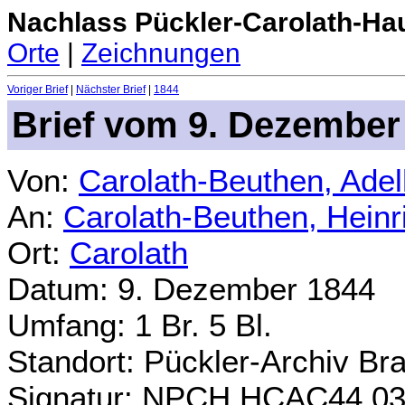
Nachlass Pückler-Carolath-Ha
Orte
|
Zeichnungen
Voriger Brief
|
Nächster Brief
|
1844
Brief vom 9. Dezember
Von:
Carolath-Beuthen, Ade
An:
Carolath-Beuthen, Heinr
Ort:
Carolath
Datum: 9. Dezember 1844
Umfang: 1 Br. 5 Bl.
Standort: Pückler-Archiv Br
Signatur: NPCH.HCAC44.0