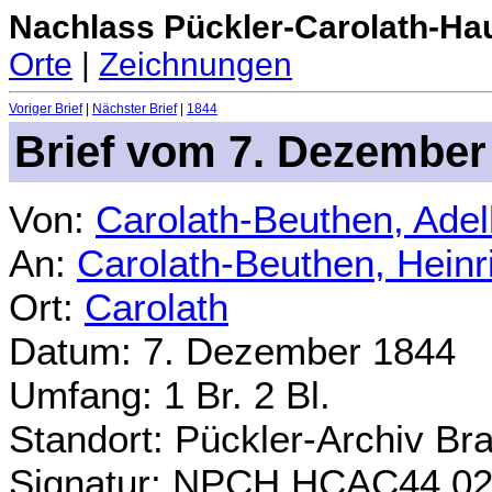
Nachlass Pückler-Carolath-Ha
Orte
|
Zeichnungen
Voriger Brief
|
Nächster Brief
|
1844
Brief vom 7. Dezember
Von:
Carolath-Beuthen, Ade
An:
Carolath-Beuthen, Heinr
Ort:
Carolath
Datum: 7. Dezember 1844
Umfang: 1 Br. 2 Bl.
Standort: Pückler-Archiv Br
Signatur: NPCH.HCAC44.0