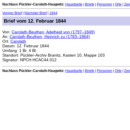
Nachlass Pückler-Carolath-Haugwitz:
Hauptseite
|
Briefe
|
Personen
|
Orte
|
Zei
Voriger Brief
|
Nächster Brief
|
1844
Brief vom 12. Februar 1844
Von:
Carolath-Beuthen, Adelheid von (1797–1849)
An:
Carolath-Beuthen, Heinrich zu (1783–1864)
Ort:
Carolath
Datum: 12. Februar 1844
Umfang: 1 Br. 4 Bl.
Standort: Pückler-Archiv Branitz, Kasten 10, Mappe 103
Signatur: NPCH.HCAC44.012
Nachlass Pückler-Carolath-Haugwitz:
Hauptseite
|
Briefe
|
Personen
|
Orte
|
Zei