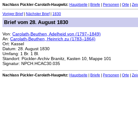
Nachlass Pückler-Carolath-Haugwitz:
Hauptseite
|
Briefe
|
Personen
|
Orte
|
Zei
Voriger Brief
|
Nächster Brief
|
1830
Brief vom 28. August 1830
Von:
Carolath-Beuthen, Adelheid von (1797–1849)
An:
Carolath-Beuthen, Heinrich zu (1783–1864)
Ort: Kassel
Datum: 28. August 1830
Umfang: 1 Br. 1 Bl.
Standort: Pückler-Archiv Branitz, Kasten 10, Mappe 101
Signatur: NPCH.HCAC30.035
Nachlass Pückler-Carolath-Haugwitz:
Hauptseite
|
Briefe
|
Personen
|
Orte
|
Zei