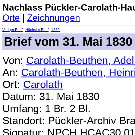
Nachlass Pückler-Carolath-Ha
Orte
|
Zeichnungen
Voriger Brief
|
Nächster Brief
|
1830
Brief vom 31. Mai 1830
Von:
Carolath-Beuthen, Ade
An:
Carolath-Beuthen, Heinr
Ort:
Carolath
Datum: 31. Mai 1830
Umfang: 1 Br. 2 Bl.
Standort: Pückler-Archiv Br
Signatur: NPCH.HCAC30.0