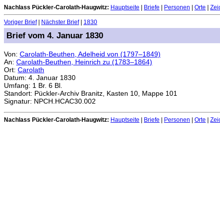
Nachlass Pückler-Carolath-Haugwitz:
Hauptseite
|
Briefe
|
Personen
|
Orte
|
Zei
Voriger Brief
|
Nächster Brief
|
1830
Brief vom 4. Januar 1830
Von:
Carolath-Beuthen, Adelheid von (1797–1849)
An:
Carolath-Beuthen, Heinrich zu (1783–1864)
Ort:
Carolath
Datum: 4. Januar 1830
Umfang: 1 Br. 6 Bl.
Standort: Pückler-Archiv Branitz, Kasten 10, Mappe 101
Signatur: NPCH.HCAC30.002
Nachlass Pückler-Carolath-Haugwitz:
Hauptseite
|
Briefe
|
Personen
|
Orte
|
Zei