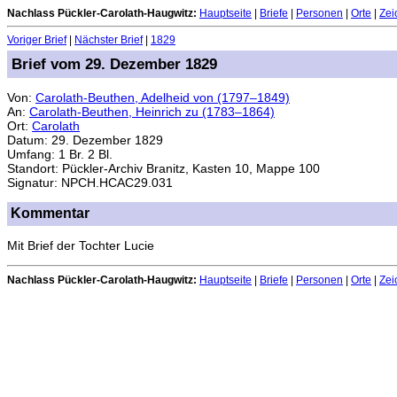
Nachlass Pückler-Carolath-Haugwitz:
Hauptseite
|
Briefe
|
Personen
|
Orte
|
Zei
Voriger Brief
|
Nächster Brief
|
1829
Brief vom 29. Dezember 1829
Von:
Carolath-Beuthen, Adelheid von (1797–1849)
An:
Carolath-Beuthen, Heinrich zu (1783–1864)
Ort:
Carolath
Datum: 29. Dezember 1829
Umfang: 1 Br. 2 Bl.
Standort: Pückler-Archiv Branitz, Kasten 10, Mappe 100
Signatur: NPCH.HCAC29.031
Kommentar
Mit Brief der Tochter Lucie
Nachlass Pückler-Carolath-Haugwitz:
Hauptseite
|
Briefe
|
Personen
|
Orte
|
Zei