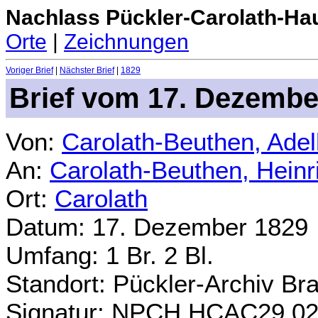
Nachlass Pückler-Carolath-Ha
Orte
|
Zeichnungen
Voriger Brief
|
Nächster Brief
|
1829
Brief vom 17. Dezembe
Von:
Carolath-Beuthen, Ade
An:
Carolath-Beuthen, Heinr
Ort:
Carolath
Datum: 17. Dezember 1829
Umfang: 1 Br. 2 Bl.
Standort: Pückler-Archiv Br
Signatur: NPCH.HCAC29.0