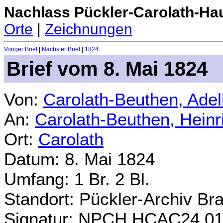
Nachlass Pückler-Carolath-Ha
Orte
|
Zeichnungen
Voriger Brief
|
Nächster Brief
|
1824
Brief vom 8. Mai 1824
Von:
Carolath-Beuthen, Ade
An:
Carolath-Beuthen, Heinr
Ort:
Carolath
Datum: 8. Mai 1824
Umfang: 1 Br. 2 Bl.
Standort: Pückler-Archiv Br
Signatur: NPCH.HCAC24.0