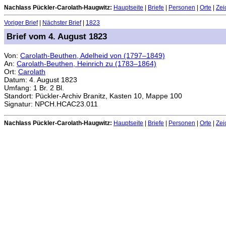
Nachlass Pückler-Carolath-Haugwitz:
Hauptseite
|
Briefe
|
Personen
|
Orte
|
Zei
Voriger Brief
|
Nächster Brief
|
1823
Brief vom 4. August 1823
Von:
Carolath-Beuthen, Adelheid von (1797–1849)
An:
Carolath-Beuthen, Heinrich zu (1783–1864)
Ort:
Carolath
Datum: 4. August 1823
Umfang: 1 Br. 2 Bl.
Standort: Pückler-Archiv Branitz, Kasten 10, Mappe 100
Signatur: NPCH.HCAC23.011
Nachlass Pückler-Carolath-Haugwitz:
Hauptseite
|
Briefe
|
Personen
|
Orte
|
Zei