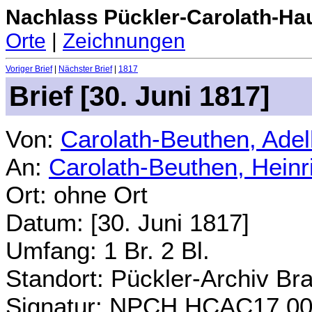
Nachlass Pückler-Carolath-Ha
Orte
|
Zeichnungen
Voriger Brief
|
Nächster Brief
|
1817
Brief [30. Juni 1817]
Von:
Carolath-Beuthen, Ade
An:
Carolath-Beuthen, Heinr
Ort: ohne Ort
Datum: [30. Juni 1817]
Umfang: 1 Br. 2 Bl.
Standort: Pückler-Archiv Br
Signatur: NPCH.HCAC17.0