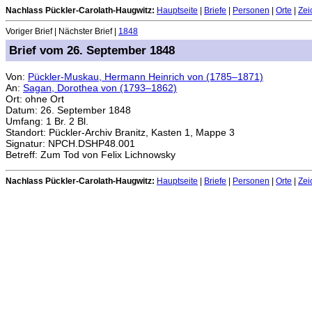
Nachlass Pückler-Carolath-Haugwitz:
Hauptseite
|
Briefe
|
Personen
|
Orte
|
Zei
Voriger Brief | Nächster Brief |
1848
Brief vom 26. September 1848
Von:
Pückler-Muskau, Hermann Heinrich von (1785–1871)
An:
Sagan, Dorothea von (1793–1862)
Ort: ohne Ort
Datum: 26. September 1848
Umfang: 1 Br. 2 Bl.
Standort: Pückler-Archiv Branitz, Kasten 1, Mappe 3
Signatur: NPCH.DSHP48.001
Betreff: Zum Tod von Felix Lichnowsky
Nachlass Pückler-Carolath-Haugwitz:
Hauptseite
|
Briefe
|
Personen
|
Orte
|
Zei