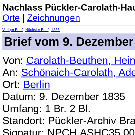
Nachlass Pückler-Carolath-Ha
Orte
|
Zeichnungen
Voriger Brief
|
Nächster Brief
|
1835
Brief vom 9. Dezember
Von:
Carolath-Beuthen, Hein
An:
Schönaich-Carolath, Ad
Ort:
Berlin
Datum: 9. Dezember 1835
Umfang: 1 Br. 2 Bl.
Standort: Pückler-Archiv Br
Signatur: NPCH.ASHC35.00