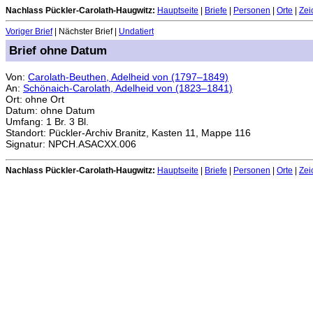
Nachlass Pückler-Carolath-Haugwitz:
Hauptseite
|
Briefe
|
Personen
|
Orte
|
Zei
Voriger Brief
| Nächster Brief |
Undatiert
Brief ohne Datum
Von:
Carolath-Beuthen, Adelheid von (1797–1849)
An:
Schönaich-Carolath, Adelheid von (1823–1841)
Ort: ohne Ort
Datum: ohne Datum
Umfang: 1 Br. 3 Bl.
Standort: Pückler-Archiv Branitz, Kasten 11, Mappe 116
Signatur: NPCH.ASACXX.006
Nachlass Pückler-Carolath-Haugwitz:
Hauptseite
|
Briefe
|
Personen
|
Orte
|
Zei