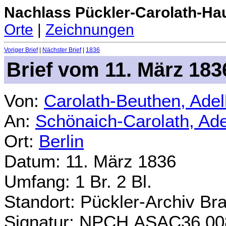
Nachlass Pückler-Carolath-Ha
Orte
|
Zeichnungen
Voriger Brief
|
Nächster Brief
|
1836
Brief vom 11. März 183
Von:
Carolath-Beuthen, Ade
An:
Schönaich-Carolath, Ad
Ort:
Berlin
Datum: 11. März 1836
Umfang: 1 Br. 2 Bl.
Standort: Pückler-Archiv Br
Signatur: NPCH.ASAC36.00