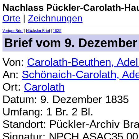
Nachlass Pückler-Carolath-Ha
Orte
|
Zeichnungen
Voriger Brief
|
Nächster Brief
|
1835
Brief vom 9. Dezember
Von:
Carolath-Beuthen, Ade
An:
Schönaich-Carolath, Ad
Ort:
Carolath
Datum: 9. Dezember 1835
Umfang: 1 Br. 2 Bl.
Standort: Pückler-Archiv Br
Signatur: NPCH.ASAC35.00