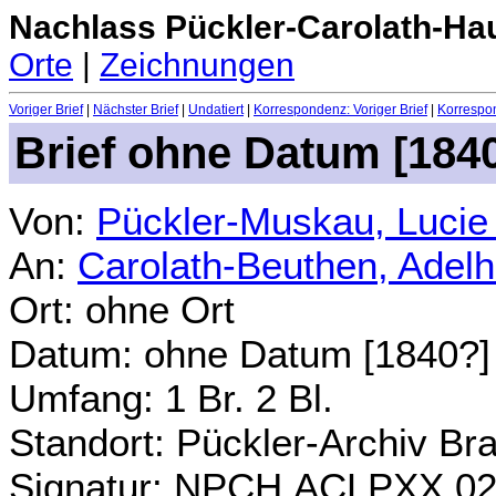
Nachlass Pückler-Carolath-Ha
Orte
|
Zeichnungen
Voriger Brief
|
Nächster Brief
|
Undatiert
|
Korrespondenz: Voriger Brief
|
Korrespon
Brief
ohne Datum [184
Von:
Pückler-Muskau, Lucie
An:
Carolath-Beuthen, Adel
Ort: ohne Ort
Datum:
ohne Datum [1840?]
Umfang: 1 Br. 2 Bl.
Standort: Pückler-Archiv Br
Signatur: NPCH.ACLPXX.0