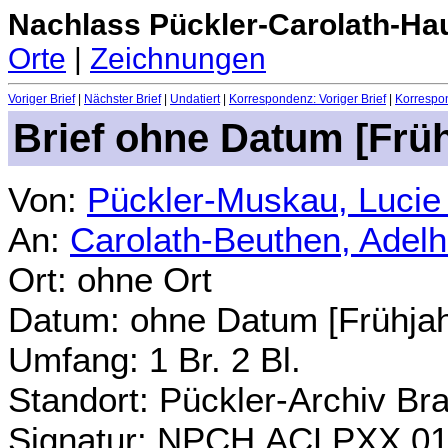
Nachlass Pückler-Carolath-Ha
Orte
|
Zeichnungen
Voriger Brief
|
Nächster Brief
|
Undatiert
|
Korrespondenz: Voriger Brief
|
Korrespon
Brief
ohne Datum [Früh
Von:
Pückler-Muskau, Lucie
An:
Carolath-Beuthen, Adel
Ort: ohne Ort
Datum:
ohne Datum [Frühjah
Umfang: 1 Br. 2 Bl.
Standort: Pückler-Archiv Br
Signatur: NPCH.ACLPXX.0