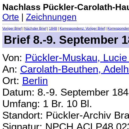
Nachlass Pückler-Carolath-Ha
Orte
|
Zeichnungen
Voriger Brief
|
Nächster Brief
|
1848
|
Korrespondenz: Voriger Brief
|
Korrespondenz
Brief 8.-9. September 
Von:
Pückler-Muskau, Lucie
An:
Carolath-Beuthen, Adel
Ort:
Berlin
Datum: 8.-9. September 18
Umfang: 1 Br. 10 Bl.
Standort: Pückler-Archiv Br
Signatur: NPCH.ACLP48.02