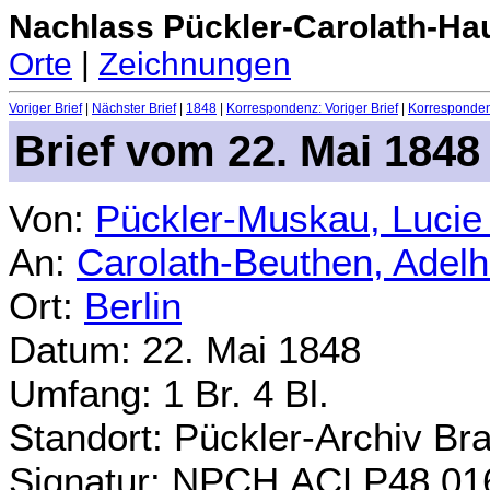
Nachlass Pückler-Carolath-Ha
Orte
|
Zeichnungen
Voriger Brief
|
Nächster Brief
|
1848
|
Korrespondenz: Voriger Brief
|
Korrespondenz
Brief vom 22. Mai 1848
Von:
Pückler-Muskau, Lucie
An:
Carolath-Beuthen, Adel
Ort:
Berlin
Datum: 22. Mai 1848
Umfang: 1 Br. 4 Bl.
Standort: Pückler-Archiv Br
Signatur: NPCH.ACLP48.01