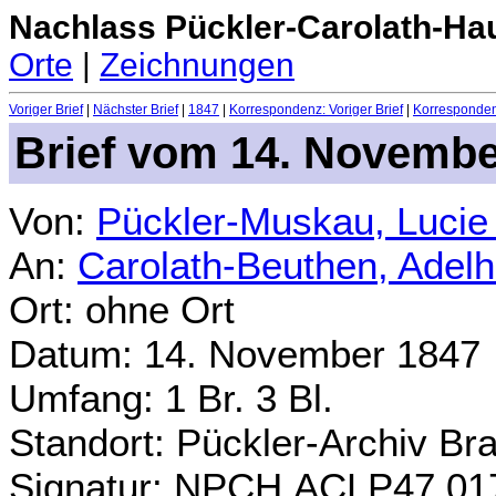
Nachlass Pückler-Carolath-Ha
Orte
|
Zeichnungen
Voriger Brief
|
Nächster Brief
|
1847
|
Korrespondenz: Voriger Brief
|
Korrespondenz
Brief vom 14. Novembe
Von:
Pückler-Muskau, Lucie
An:
Carolath-Beuthen, Adel
Ort: ohne Ort
Datum: 14. November 1847
Umfang: 1 Br. 3 Bl.
Standort: Pückler-Archiv Br
Signatur: NPCH.ACLP47.01