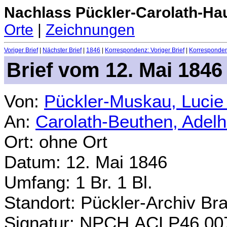
Nachlass Pückler-Carolath-Ha
Orte
|
Zeichnungen
Voriger Brief
|
Nächster Brief
|
1846
|
Korrespondenz: Voriger Brief
|
Korrespondenz
Brief vom 12. Mai 1846
Von:
Pückler-Muskau, Lucie
An:
Carolath-Beuthen, Adel
Ort: ohne Ort
Datum: 12. Mai 1846
Umfang: 1 Br. 1 Bl.
Standort: Pückler-Archiv Br
Signatur: NPCH.ACLP46.00