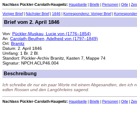
Nachlass Pückler-Carolath-Haugwitz:
Hauptseite
|
Briefe
|
Personen
|
Orte
|
Zei
Voriger Brief
|
Nächster Brief
|
1846
|
Korrespondenz: Voriger Brief
|
Korrespondenz
Brief vom 2. April 1846
Von:
Pückler-Muskau, Lucie von (1776–1854)
An:
Carolath-Beuthen, Adelheid von (1797–1849)
Ort:
Branitz
Datum: 2. April 1846
Umfang: 1 Br. 2 Bl.
Standort: Pückler-Archiv Branitz, Kasten 7, Mappe 74
Signatur: NPCH.ACLP46.004
Beschreibung
Ich schreibe dir nur ein paar Worte mit einem Abgesandten, den ic
edlen Rossen und den Langöhrleins sagend.
Nachlass Pückler-Carolath-Haugwitz:
Hauptseite
|
Briefe
|
Personen
|
Orte
|
Zei