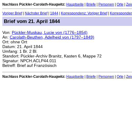
Nachlass Pückler-Carolath-Haugwitz:
Hauptseite
|
Briefe
|
Personen
|
Orte
|
Zei
Voriger Brief
|
Nächster Brief
|
1844
|
Korrespondenz: Voriger Brief
|
Korrespondenz
Brief vom 21. April 1844
Von:
Pückler-Muskau, Lucie von (1776–1854)
An:
Carolath-Beuthen, Adelheid von (1797–1849)
Ort: ohne Ort
Datum: 21. April 1844
Umfang: 1 Br. 2 Bl.
Standort: Pückler-Archiv Branitz, Kasten 6, Mappe 72
Signatur: NPCH.ACLP44.011
Betreff: Brief auf Französisch
Nachlass Pückler-Carolath-Haugwitz:
Hauptseite
|
Briefe
|
Personen
|
Orte
|
Zei