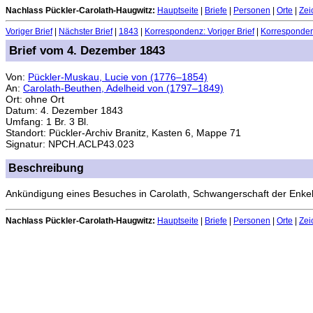
Nachlass Pückler-Carolath-Haugwitz:
Hauptseite
|
Briefe
|
Personen
|
Orte
|
Zei
Voriger Brief
|
Nächster Brief
|
1843
|
Korrespondenz: Voriger Brief
|
Korrespondenz
Brief vom 4. Dezember 1843
Von:
Pückler-Muskau, Lucie von (1776–1854)
An:
Carolath-Beuthen, Adelheid von (1797–1849)
Ort: ohne Ort
Datum: 4. Dezember 1843
Umfang: 1 Br. 3 Bl.
Standort: Pückler-Archiv Branitz, Kasten 6, Mappe 71
Signatur: NPCH.ACLP43.023
Beschreibung
Ankündigung eines Besuches in Carolath, Schwangerschaft der Enke
Nachlass Pückler-Carolath-Haugwitz:
Hauptseite
|
Briefe
|
Personen
|
Orte
|
Zei