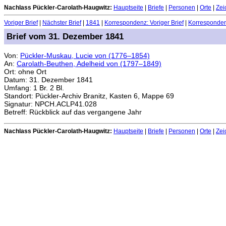
Nachlass Pückler-Carolath-Haugwitz:
Hauptseite
|
Briefe
|
Personen
|
Orte
|
Zei
Voriger Brief
|
Nächster Brief
|
1841
|
Korrespondenz: Voriger Brief
|
Korrespondenz
Brief vom 31. Dezember 1841
Von:
Pückler-Muskau, Lucie von (1776–1854)
An:
Carolath-Beuthen, Adelheid von (1797–1849)
Ort: ohne Ort
Datum: 31. Dezember 1841
Umfang: 1 Br. 2 Bl.
Standort: Pückler-Archiv Branitz, Kasten 6, Mappe 69
Signatur: NPCH.ACLP41.028
Betreff: Rückblick auf das vergangene Jahr
Nachlass Pückler-Carolath-Haugwitz:
Hauptseite
|
Briefe
|
Personen
|
Orte
|
Zei