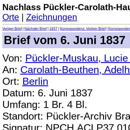
Nachlass Pückler-Carolath-Ha
Orte
|
Zeichnungen
Voriger Brief
|
Nächster Brief
|
1837
|
Korrespondenz: Voriger Brief
|
Korrespondenz
Brief vom 6. Juni 1837
Von:
Pückler-Muskau, Lucie
An:
Carolath-Beuthen, Adel
Ort:
Berlin
Datum: 6. Juni 1837
Umfang: 1 Br. 4 Bl.
Standort: Pückler-Archiv Br
Signatur: NPCH.ACLP37.01