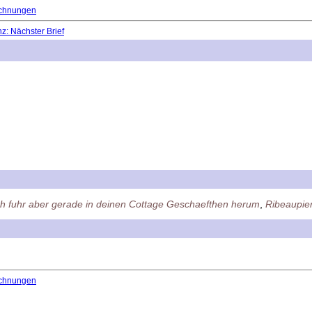
chnungen
: Nächster Brief
ch fuhr aber gerade in deinen Cottage Geschaefthen herum
,
Ribeaupier
chnungen