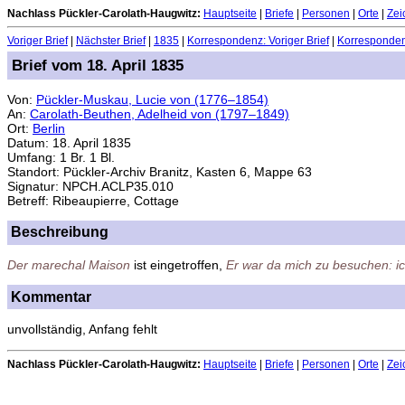
Nachlass Pückler-Carolath-Haugwitz:
Hauptseite
|
Briefe
|
Personen
|
Orte
|
Zei
Voriger Brief
|
Nächster Brief
|
1835
|
Korrespondenz: Voriger Brief
|
Korrespondenz
Brief vom 18. April 1835
Von:
Pückler-Muskau, Lucie von (1776–1854)
An:
Carolath-Beuthen, Adelheid von (1797–1849)
Ort:
Berlin
Datum: 18. April 1835
Umfang: 1 Br. 1 Bl.
Standort: Pückler-Archiv Branitz, Kasten 6, Mappe 63
Signatur: NPCH.ACLP35.010
Betreff: Ribeaupierre, Cottage
Beschreibung
Der marechal Maison
ist eingetroffen,
Er war da mich zu besuchen: i
Kommentar
unvollständig, Anfang fehlt
Nachlass Pückler-Carolath-Haugwitz:
Hauptseite
|
Briefe
|
Personen
|
Orte
|
Zei