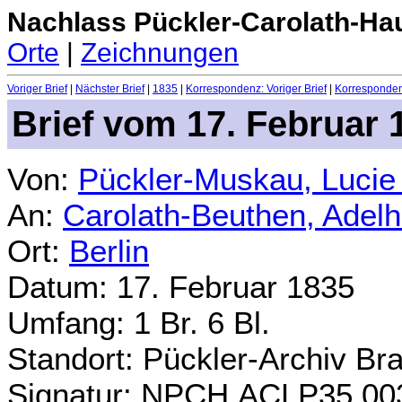
Nachlass Pückler-Carolath-Ha
Orte
|
Zeichnungen
Voriger Brief
|
Nächster Brief
|
1835
|
Korrespondenz: Voriger Brief
|
Korrespondenz
Brief vom 17. Februar 
Von:
Pückler-Muskau, Lucie
An:
Carolath-Beuthen, Adel
Ort:
Berlin
Datum: 17. Februar 1835
Umfang: 1 Br. 6 Bl.
Standort: Pückler-Archiv Br
Signatur: NPCH.ACLP35.00