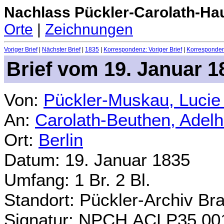
Nachlass Pückler-Carolath-Ha
Orte
|
Zeichnungen
Voriger Brief
|
Nächster Brief
|
1835
|
Korrespondenz: Voriger Brief
|
Korrespondenz
Brief vom 19. Januar 1
Von:
Pückler-Muskau, Lucie
An:
Carolath-Beuthen, Adel
Ort:
Berlin
Datum: 19. Januar 1835
Umfang: 1 Br. 2 Bl.
Standort: Pückler-Archiv Br
Signatur: NPCH.ACLP35.00