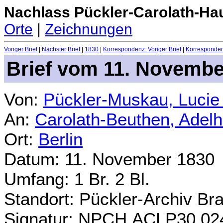
Nachlass Pückler-Carolath-Ha
Orte
|
Zeichnungen
Voriger Brief
|
Nächster Brief
|
1830
|
Korrespondenz: Voriger Brief
|
Korrespondenz
Brief vom 11. Novembe
Von:
Pückler-Muskau, Lucie
An:
Carolath-Beuthen, Adel
Ort:
Berlin
Datum: 11. November 1830
Umfang: 1 Br. 2 Bl.
Standort: Pückler-Archiv Br
Signatur: NPCH.ACLP30.02