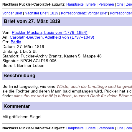
Nachlass Pückler-Carolath-Haugwitz:
Hauptseite
|
Briefe
|
Personen
|
Orte
|
Zei
Voriger Brief
|
Nächster Brief
|
1819
|
Korrespondenz: Voriger Brief
|
Korrespondenz
Brief vom 27. März 1819
Von:
Pückler-Muskau, Lucie von (1776–1854)
An:
Carolath-Beuthen, Adelheid von (1797–1849)
Ort:
Berlin
Datum: 27. März 1819
Umfang: 1 Br. 2 Bl.
Standort: Pückler-Archiv Branitz, Kasten 5, Mappe 48
Signatur: NPCH.ACLP19.006
Betreff: Berliner Leben
Beschreibung
Berlin ist langweilig, wie eine
Wüste, auch die Empfänge sind langweili
sie die Tochter und deren Mann bald empfangen wird, Pückler hat sic
findet
alles theuer und mäßig hübsch
,
tausend Dank für deine Bäume
Kommentar
Mit gräflichem Siegel
Nachlass Pückler-Carolath-Haugwitz:
Hauptseite
|
Briefe
|
Personen
|
Orte
|
Zei