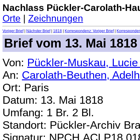
Nachlass Pückler-Carolath-Ha
Orte
|
Zeichnungen
Voriger Brief
|
Nächster Brief
|
1818
|
Korrespondenz: Voriger Brief
|
Korrespondenz
Brief vom 13. Mai 1818
Von:
Pückler-Muskau, Lucie
An:
Carolath-Beuthen, Adel
Ort: Paris
Datum: 13. Mai 1818
Umfang: 1 Br. 2 Bl.
Standort: Pückler-Archiv Br
Signatur: NPCH.ACLP18.01