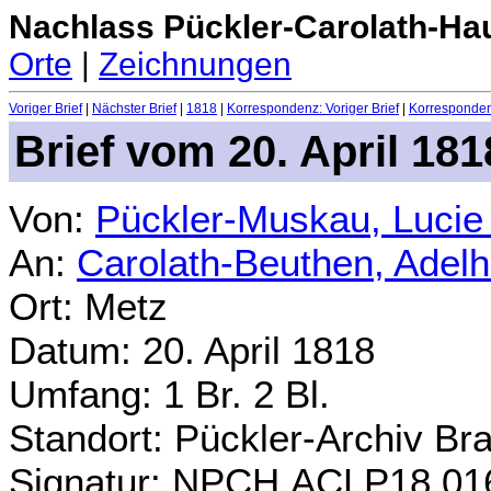
Nachlass Pückler-Carolath-Ha
Orte
|
Zeichnungen
Voriger Brief
|
Nächster Brief
|
1818
|
Korrespondenz: Voriger Brief
|
Korrespondenz
Brief vom 20. April 181
Von:
Pückler-Muskau, Lucie
An:
Carolath-Beuthen, Adel
Ort: Metz
Datum: 20. April 1818
Umfang: 1 Br. 2 Bl.
Standort: Pückler-Archiv Br
Signatur: NPCH.ACLP18.01