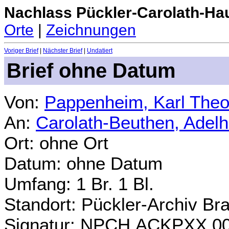
Nachlass Pückler-Carolath-Ha
Orte
|
Zeichnungen
Voriger Brief
|
Nächster Brief
|
Undatiert
Brief ohne Datum
Von:
Pappenheim, Karl Theo
An:
Carolath-Beuthen, Adel
Ort: ohne Ort
Datum: ohne Datum
Umfang: 1 Br. 1 Bl.
Standort: Pückler-Archiv Br
Signatur: NPCH.ACKPXX.0