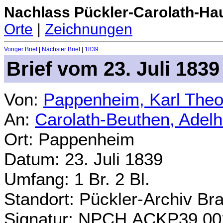
Nachlass Pückler-Carolath-Ha
Orte
|
Zeichnungen
Voriger Brief
|
Nächster Brief
|
1839
Brief vom 23. Juli 1839
Von:
Pappenheim, Karl Theo
An:
Carolath-Beuthen, Adel
Ort: Pappenheim
Datum: 23. Juli 1839
Umfang: 1 Br. 2 Bl.
Standort: Pückler-Archiv Br
Signatur: NPCH.ACKP39.00