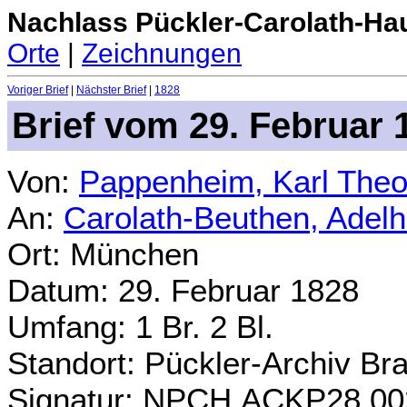
Nachlass Pückler-Carolath-Ha
Orte
|
Zeichnungen
Voriger Brief
|
Nächster Brief
|
1828
Brief vom 29. Februar 
Von:
Pappenheim, Karl Theo
An:
Carolath-Beuthen, Adel
Ort: München
Datum: 29. Februar 1828
Umfang: 1 Br. 2 Bl.
Standort: Pückler-Archiv Br
Signatur: NPCH.ACKP28.00