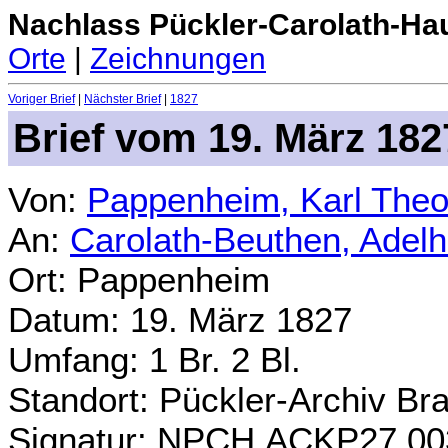
Nachlass Pückler-Carolath-Ha
Orte
|
Zeichnungen
Voriger Brief
|
Nächster Brief
|
1827
Brief vom 19. März 182
Von:
Pappenheim, Karl Theo
An:
Carolath-Beuthen, Adel
Ort: Pappenheim
Datum: 19. März 1827
Umfang: 1 Br. 2 Bl.
Standort: Pückler-Archiv Br
Signatur: NPCH.ACKP27.00