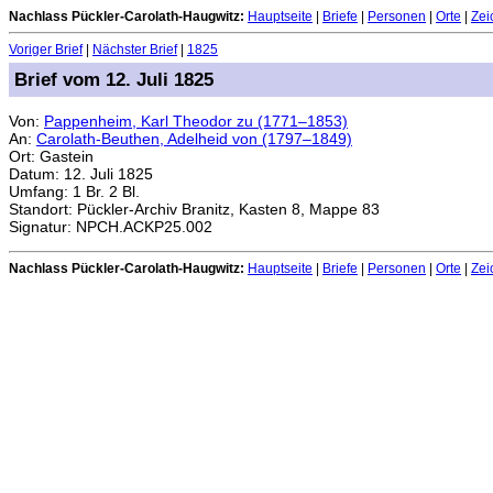
Nachlass Pückler-Carolath-Haugwitz:
Hauptseite
|
Briefe
|
Personen
|
Orte
|
Zei
Voriger Brief
|
Nächster Brief
|
1825
Brief vom 12. Juli 1825
Von:
Pappenheim, Karl Theodor zu (1771–1853)
An:
Carolath-Beuthen, Adelheid von (1797–1849)
Ort: Gastein
Datum: 12. Juli 1825
Umfang: 1 Br. 2 Bl.
Standort: Pückler-Archiv Branitz, Kasten 8, Mappe 83
Signatur: NPCH.ACKP25.002
Nachlass Pückler-Carolath-Haugwitz:
Hauptseite
|
Briefe
|
Personen
|
Orte
|
Zei