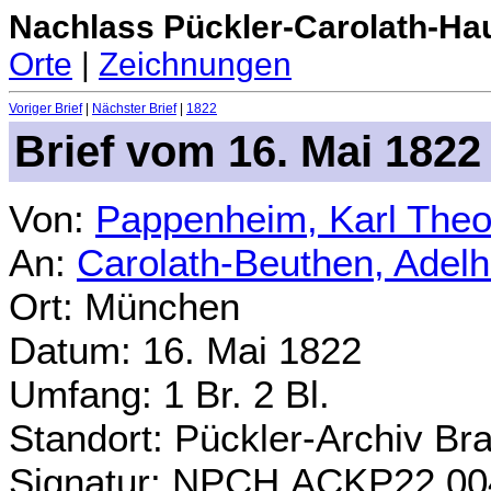
Nachlass Pückler-Carolath-Ha
Orte
|
Zeichnungen
Voriger Brief
|
Nächster Brief
|
1822
Brief vom 16. Mai 1822
Von:
Pappenheim, Karl Theo
An:
Carolath-Beuthen, Adel
Ort: München
Datum: 16. Mai 1822
Umfang: 1 Br. 2 Bl.
Standort: Pückler-Archiv Br
Signatur: NPCH.ACKP22.00